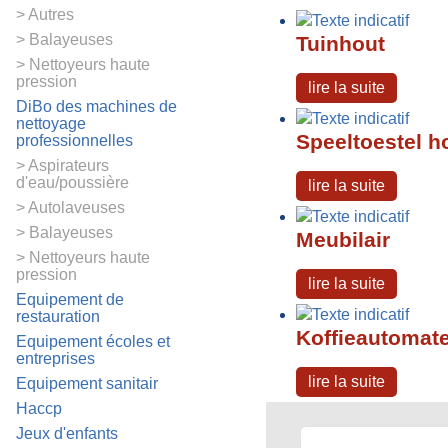
Autres
Balayeuses
Tuinhout
Nettoyeurs haute
pression
lire la suite
DiBo des machines de
nettoyage
Speeltoestel h
professionnelles
Aspirateurs
d'eau/poussière
lire la suite
Autolaveuses
Balayeuses
Meubilair
Nettoyeurs haute
pression
lire la suite
Equipement de
restauration
Koffieautomate
Equipement écoles et
entreprises
lire la suite
Equipement sanitair
Haccp
Jeux d'enfants