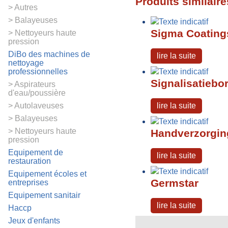
Produits similaire
Autres
Balayeuses
Sigma Coating
Nettoyeurs haute
pression
DiBo des machines de
lire la suite
nettoyage
professionnelles
Signalisatiebo
Aspirateurs
d'eau/poussière
Autolaveuses
lire la suite
Balayeuses
Nettoyeurs haute
Handverzorgi
pression
Equipement de
lire la suite
restauration
Equipement écoles et
Germstar
entreprises
Equipement sanitair
lire la suite
Haccp
Jeux d'enfants